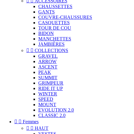


ACCESSOIRES
CHAUSSETTES
GANTS
COUVRE-CHAUSSURES
CASQUETTES
TOUR DE COU
BIDON
MANCHETTES
JAMBIÈRES


COLLECTIONS
GRAVEL
ARROW
ASCENT
PEAK
SUMMIT
GRIMPEUR
RIDE IT UP
WINTER
SPEED
MOUNT
EVOLUTION 2.0
CLASSIC 2.0


Femmes


HAUT
VESTES