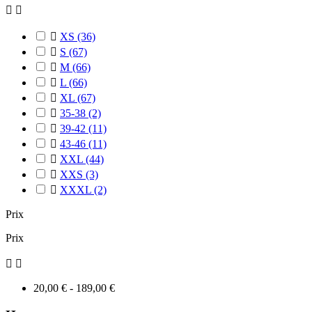



XS
(36)

S
(67)

M
(66)

L
(66)

XL
(67)

35-38
(2)

39-42
(11)

43-46
(11)

XXL
(44)

XXS
(3)

XXXL
(2)
Prix
Prix


20,00 € - 189,00 €