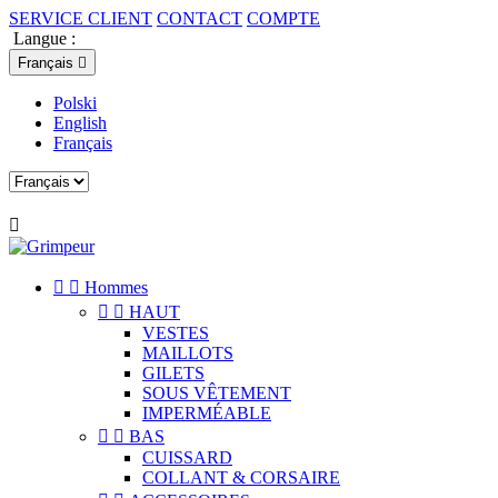
SERVICE CLIENT
CONTACT
COMPTE
Langue :
Français

Polski
English
Français



Hommes


HAUT
VESTES
MAILLOTS
GILETS
SOUS VÊTEMENT
IMPERMÉABLE


BAS
CUISSARD
COLLANT & CORSAIRE