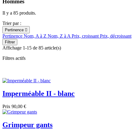
Hommes
Il y a 85 produits.
Trier par :
Pertinence

Pertinence
Nom, A à Z
Nom, Z à A
Prix, croissant
Prix, décroissant
Filtrer
Affichage 1-15 de 85 article(s)
Filtres actifs
Imperméable II - blanc
Prix
90,00 €
Grimpeur gants