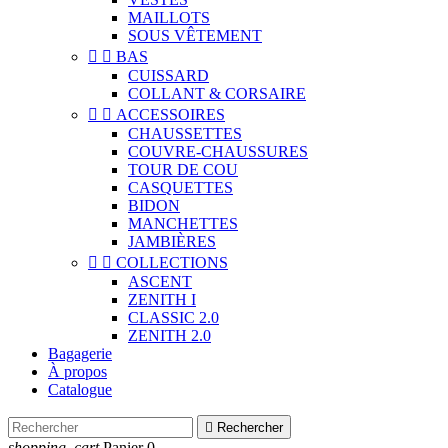
MAILLOTS
SOUS VÊTEMENT


BAS
CUISSARD
COLLANT & CORSAIRE


ACCESSOIRES
CHAUSSETTES
COUVRE-CHAUSSURES
TOUR DE COU
CASQUETTES
BIDON
MANCHETTES
JAMBIÈRES


COLLECTIONS
ASCENT
ZENITH I
CLASSIC 2.0
ZENITH 2.0
Bagagerie
À propos
Catalogue

Rechercher
shopping_cart
Panier
0