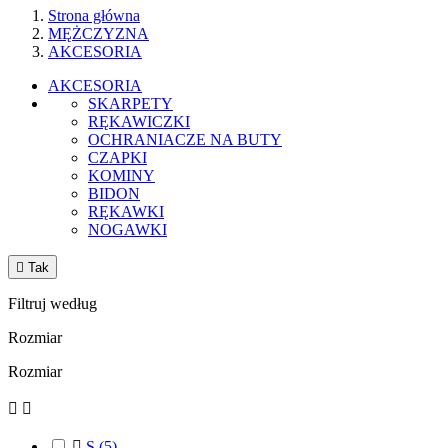
Strona główna
MĘŻCZYZNA
AKCESORIA
AKCESORIA
SKARPETY
RĘKAWICZKI
OCHRANIACZE NA BUTY
CZAPKI
KOMINY
BIDON
RĘKAWKI
NOGAWKI

Tak
Filtruj według
Rozmiar
Rozmiar



S
(5)