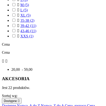

M
(5)

L
(5)

XL
(5)

35-38
(2)

39-42
(11)

43-46
(11)

XXS
(1)
Cena
Cena


20,00 - 59,00
AKCESORIA
Jest 22 produktów.
Sortuj wg:
Dostępne

Dostępne
Nazwa, A do Z
Nazwa, Z do A
Cena, rosnąco
Cena,