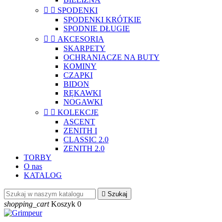


SPODENKI
SPODENKI KRÓTKIE
SPODNIE DŁUGIE


AKCESORIA
SKARPETY
OCHRANIACZE NA BUTY
KOMINY
CZAPKI
BIDON
RĘKAWKI
NOGAWKI


KOLEKCJE
ASCENT
ZENITH I
CLASSIC 2.0
ZENITH 2.0
TORBY
O nas
KATALOG

Szukaj
shopping_cart
Koszyk
0