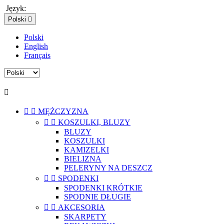
Język:
Polski

Polski
English
Français



MĘŻCZYZNA


KOSZULKI, BLUZY
BLUZY
KOSZULKI
KAMIZELKI
BIELIZNA
PELERYNY NA DESZCZ


SPODENKI
SPODENKI KRÓTKIE
SPODNIE DŁUGIE


AKCESORIA
SKARPETY